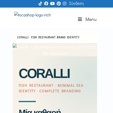
Απευθείας
Μετάβαση
S
Σύνδεση
μετάβαση
σε
k
στην
περιεχόμενο
i
Menu
πλοήγηση
p
N
a
CORALLI · FISH RESTAURANT BRAND IDENTITY
v
i
g
a
t
CORALLI
i
o
n
FISH RESTAURANT · MINIMAL SEA
IDENTITY · COMPLETE BRANDING
Μία καθαρή