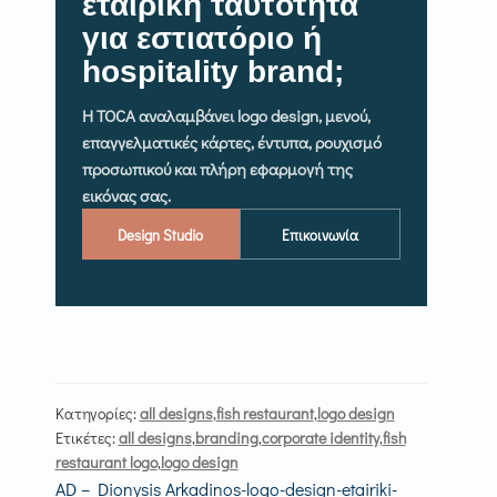
εταιρική ταυτότητα
για εστιατόριο ή
hospitality brand;
Η TOCA αναλαμβάνει logo design, μενού,
επαγγελματικές κάρτες, έντυπα, ρουχισμό
προσωπικού και πλήρη εφαρμογή της
εικόνας σας.
Design Studio
Επικοινωνία
Κατηγορίες:
all designs
,
fish restaurant
,
logo design
Ετικέτες:
all designs
,
branding
,
corporate identity
,
fish
restaurant logo
,
logo design
Πλοήγηση
Επόμενο
AD – Dionysis Arkadinos-logo-design-etairiki-