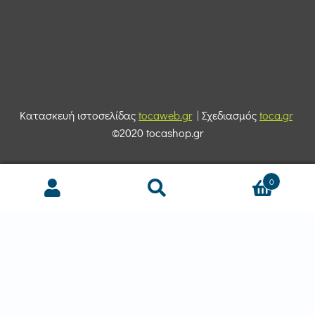
Κατασκευή ιστοσελίδας
tocaweb.gr
| Σχεδιασμός
toca.gr
©2020 tocashop.gr
0