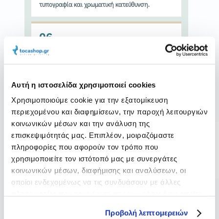
τυπογραφία και χρωματική κατεύθυνση.
06
Visual Storytelling
Φωτογραφική και σχεδιαστική παρουσίαση που
ενισχύει την εμπειρία της θάλασσας.
Αυτή η ιστοσελίδα χρησιμοποιεί cookies
Χρησιμοποιούμε cookie για την εξατομίκευση
περιεχομένου και διαφημίσεων, την παροχή λειτουργιών
κοινωνικών μέσων και την ανάλυση της
SELECTED WORKS · 7 UNIQUE IMAGES
επισκεψιμότητάς μας. Επιπλέον, μοιραζόμαστε
TOTAL
S
πληροφορίες που αφορούν τον τρόπο που
Η ολοκληρωμένη
h
a
χρησιμοποιείτε τον ιστότοπό μας με συνεργάτες
F
ταυτότητα του Coralli
r
a
κοινωνικών μέσων, διαφήμισης και αναλύσεων, οι
e
c
στην πράξη.
οποίοι ενδεχομένως να τις συνδυάσουν με άλλες
e
b
πληροφορίες που τους έχετε παραχωρήσει ή τις οποίες
o
Συνολικά 7 διαφορετικές εικόνες: μία στο hero
έχουν συλλέξει σε σχέση με την από μέρους σας χρήση
o
Προβολή λεπτομερειών
k
και έξι στο natural masonry, χωρίς επαναλήψεις
των υπηρεσιών τους.