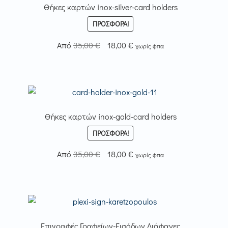
Θήκες καρτών inox-silver-card holders
ΠΡΟΣΦΟΡΆ!
Original
Η
Από
35,00
€
18,00
€
χωρίς φπα
price
τρέχουσα
was:
τιμή
35,00 €.
είναι:
18,00 €.
Θήκες καρτών inox-gold-card holders
ΠΡΟΣΦΟΡΆ!
Original
Η
Από
35,00
€
18,00
€
χωρίς φπα
price
τρέχουσα
was:
τιμή
35,00 €.
είναι:
18,00 €.
Επιγραφές Γραφείων-Εισόδων Διάφανες