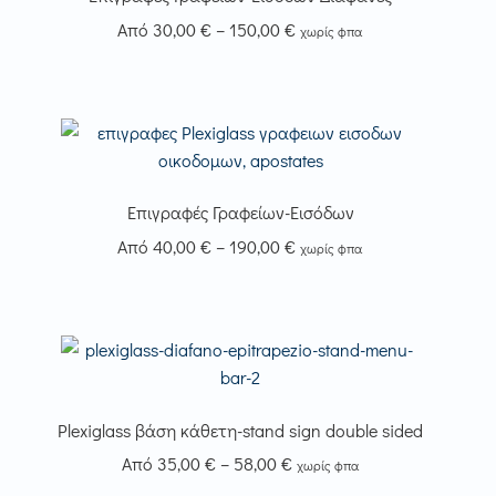
Price
Από
30,00
€
–
150,00
€
χωρίς φπα
range:
Αυτό
30,00 €
το
through
προϊόν
150,00 €
έχει
πολλαπλές
παραλλαγές.
Επιγραφές Γραφείων-Εισόδων
Οι
Price
Από
40,00
€
–
190,00
€
χωρίς φπα
επιλογές
range:
Αυτό
μπορούν
40,00 €
το
να
through
προϊόν
επιλεγούν
190,00 €
έχει
στη
πολλαπλές
σελίδα
παραλλαγές.
Plexiglass βάση κάθετη-stand sign double sided
του
Οι
προϊόντος
Price
Από
35,00
€
–
58,00
€
χωρίς φπα
επιλογές
range: