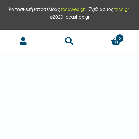
Κατασκευή ιστοσελίδας
tocaweb.gr
| Σχεδιασμός
toca.gr
©2020 tocashop.gr
0