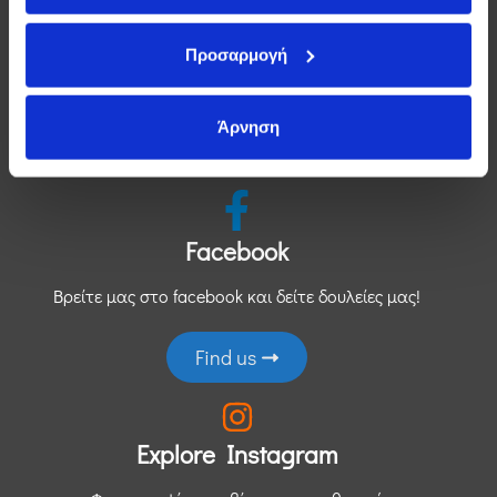
επιλεγούν
Join Tik-Tok
στη
Προσαρμογή
σελίδα
Δείτε μας στο tik-tok με νέα βίντεο κάθε εβδομάδα!
του
προϊόντος
Άρνηση
Join tik-tok
Facebook
Βρείτε μας στο facebook και δείτε δουλείες μας!
Find us
Explore Instagram