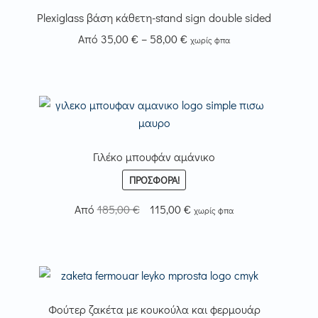
σελίδα
παραλλαγές.
Plexiglass βάση κάθετη-stand sign double sided
του
Οι
προϊόντος
Price
Από
35,00
€
–
58,00
€
χωρίς φπα
επιλογές
range:
Αυτό
μπορούν
35,00 €
το
να
through
προϊόν
επιλεγούν
58,00 €
έχει
στη
πολλαπλές
σελίδα
παραλλαγές.
Γιλέκο μπουφάν αμάνικο
του
Οι
προϊόντος
ΠΡΟΣΦΟΡΆ!
επιλογές
Original
Η
Από
185,00
€
115,00
€
μπορούν
χωρίς φπα
price
τρέχουσα
να
was:
τιμή
επιλεγούν
185,00 €.
είναι:
στη
115,00 €.
σελίδα
του
Φούτερ ζακέτα με κουκούλα και φερμουάρ
προϊόντος