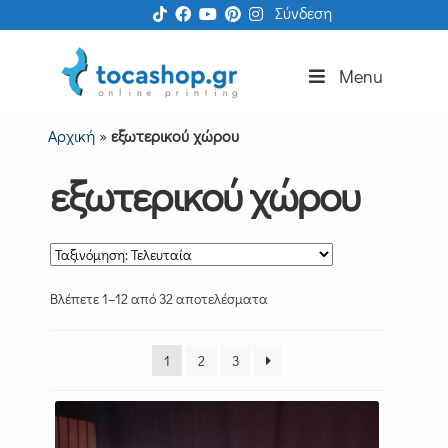
Απευθείας
Μετάβαση
S
Σύνδεση
μετάβαση
σε
k
στην
περιεχόμενο
i
Menu
πλοήγηση
p
N
Αρχική
»
εξωτερικού χώρου
a
v
εξωτερικού χώρου
i
g
a
t
i
Sorted
Βλέπετε 1–12 από 32 αποτελέσματα
o
by
n
latest
1
2
3