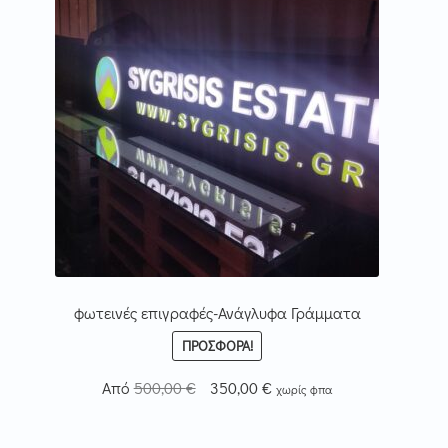
φωτεινές επιγραφές-Ανάγλυφα Γράμματα
ΠΡΟΣΦΟΡΆ!
Original
Η
Από
500,00
€
350,00
€
χωρίς φπα
price
τρέχουσα
was:
τιμή