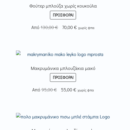
Φούτερ μπλούζα χωρίς κουκούλα
ΠΡΟΣΦΟΡΆ!
Original
Η
Από
130,00
€
70,00
€
χωρίς φπα
price
τρέχουσα
was:
τιμή
130,00 €.
είναι:
70,00 €.
Μακρυμάνικα μπλουζάκια μακό
ΠΡΟΣΦΟΡΆ!
Original
Η
Από
95,00
€
55,00
€
χωρίς φπα
price
τρέχουσα
was:
τιμή
95,00 €.
είναι:
55,00 €.