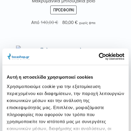
Μακρυμάνικα μπλουζάκια polo
ΠΡΟΣΦΟΡΆ!
Original
Η
Από
140,00
€
80,00
€
χωρίς φπα
price
τρέχουσα
was:
τιμή
140,00 €.
είναι:
80,00 €.
Κοντομάνικα μπλουζάκια polo
ΠΡΟΣΦΟΡΆ!
Αυτή η ιστοσελίδα χρησιμοποιεί cookies
Original
Η
Από
108,00
€
51,00
€
χωρίς φπα
Χρησιμοποιούμε cookie για την εξατομίκευση
price
τρέχουσα
περιεχομένου και διαφημίσεων, την παροχή λειτουργιών
was:
τιμή
κοινωνικών μέσων και την ανάλυση της
108,00 €.
είναι:
επισκεψιμότητάς μας. Επιπλέον, μοιραζόμαστε
S
51,00 €.
πληροφορίες που αφορούν τον τρόπο που
h
a
χρησιμοποιείτε τον ιστότοπό μας με συνεργάτες
F
r
a
κοινωνικών μέσων, διαφήμισης και αναλύσεων, οι
e