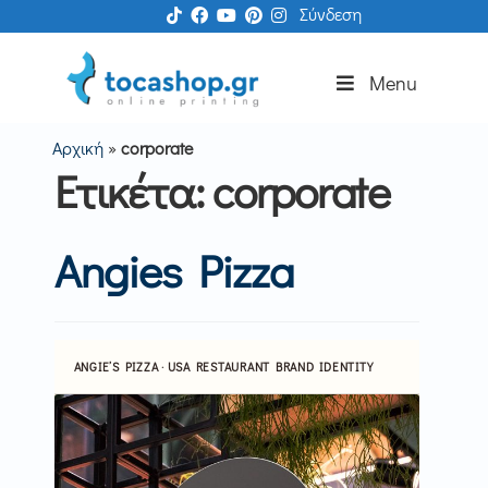
Απευθείας
Μετάβαση
S
Σύνδεση
μετάβαση
σε
k
στην
περιεχόμενο
i
Menu
πλοήγηση
p
N
Αρχική
»
corporate
a
Ετικέτα:
corporate
v
i
g
Angies Pizza
a
t
i
o
n
ANGIE’S PIZZA · USA RESTAURANT BRAND IDENTITY