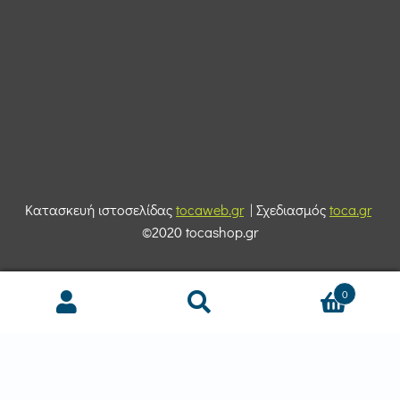
Κατασκευή ιστοσελίδας
tocaweb.gr
| Σχεδιασμός
toca.gr
©2020 tocashop.gr
0