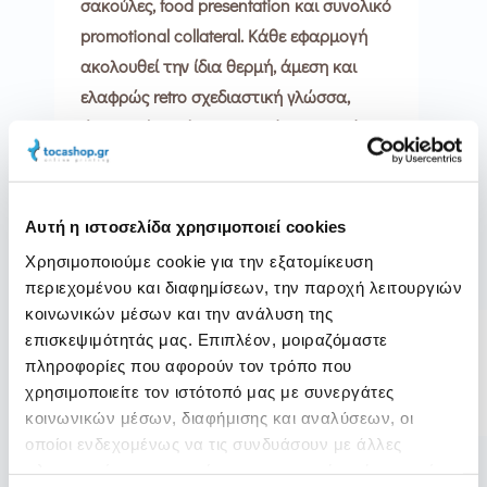
σακούλες, food presentation και συνολικό
promotional collateral. Κάθε εφαρμογή
ακολουθεί την ίδια θερμή, άμεση και
ελαφρώς retro σχεδιαστική γλώσσα,
ώστε το brand να παραμένει συνεπές σε
κάθε επαφή με τον πελάτη.
Αυτή η ιστοσελίδα χρησιμοποιεί cookies
Χρησιμοποιούμε cookie για την εξατομίκευση
01
περιεχομένου και διαφημίσεων, την παροχή λειτουργιών
κοινωνικών μέσων και την ανάλυση της
Logo & Signature Typography
επισκεψιμότητάς μας. Επιπλέον, μοιραζόμαστε
Σχεδιασμός λογοτύπου και ιδιαίτερης γραφής
S
πληροφορίες που αφορούν τον τρόπο που
h
που θυμίζει προσωπική υπογραφή.
a
χρησιμοποιείτε τον ιστότοπό μας με συνεργάτες
F
r
a
κοινωνικών μέσων, διαφήμισης και αναλύσεων, οι
e
c
02
οποίοι ενδεχομένως να τις συνδυάσουν με άλλες
e
b
πληροφορίες που τους έχετε παραχωρήσει ή τις οποίες
o