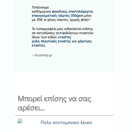
Τυπώνουμε
καθημερινα
φακέλους
,
επιστολόχαρτα
,
επαγγελματικές κάρτες 350gsm
μόνο
με 35€ οι χίλιες κάρτες. (χωρίς φπα) !
Το τυπογραφείο μας ειδικεύεται επίσης
σε εκτυπώσεις αυτοκόλλητων ετικετών
όλων των ειδών,
ετικέτες
ρολό
,
πλαστικές ετικέτες
και
χάρτινες
ετικέτες
.
– tocashop.gr
Μπορεί επίσης να σας
αρέσει…