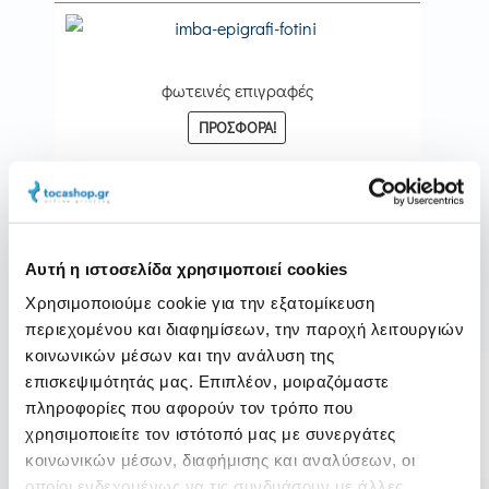
φωτεινές επιγραφές
ΠΡΟΣΦΟΡΆ!
Original
Η
Από
500,00
€
350,00
€
χωρίς φπα
price
τρέχουσα
was:
τιμή
500,00 €.
είναι:
Αυτή η ιστοσελίδα χρησιμοποιεί cookies
350,00 €.
Χρησιμοποιούμε cookie για την εξατομίκευση
περιεχομένου και διαφημίσεων, την παροχή λειτουργιών
Κάρτες άκαμπτες
κοινωνικών μέσων και την ανάλυση της
επισκεψιμότητάς μας. Επιπλέον, μοιραζόμαστε
S
Βαθμολογήθ
ΠΡΟΣΦΟΡΆ!
πληροφορίες που αφορούν τον τρόπο που
h
ηκε με
5.00
a
χρησιμοποιείτε τον ιστότοπό μας με συνεργάτες
F
από 5
r
Original
Η
Από
250,00
€
230,00
€
a
χωρίς φπα
κοινωνικών μέσων, διαφήμισης και αναλύσεων, οι
e
c
price
τρέχουσα
οποίοι ενδεχομένως να τις συνδυάσουν με άλλες
e