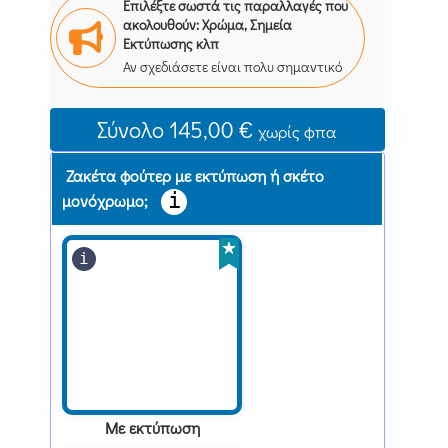
Επιλέξτε σωστά τις παραλλαγές που
ακολουθούν: Χρώμα, Σημεία
Εκτύπωσης κλπ
Αν σχεδιάσετε είναι πολυ σημαντικό
Original
Η
Σύνολο
145,00 €
χωρίς φπα
price
τρέχουσα
Ζακέτα φούτερ με εκτύπωση ή σκέτο
was:
τιμή
μονόχρωμο;
180,00 €.
είναι:
90,00 €.
Με εκτύπωση