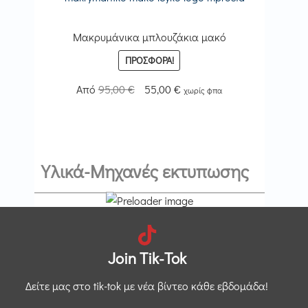
9,00 €.
Μακρυμάνικα μπλουζάκια μακό
ΠΡΟΣΦΟΡΆ!
Original
Η
Από
95,00
€
55,00
€
χωρίς φπα
price
τρέχουσα
was:
τιμή
95,00 €.
είναι:
55,00 €.
Υλικά-Μηχανές εκτυπωσης
Join Tik-Tok
Δείτε μας στο tik-tok με νέα βίντεο κάθε εβδομάδα!