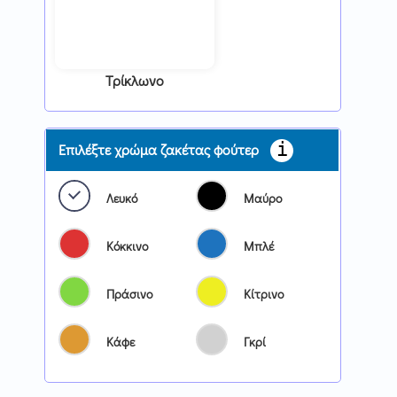
Τρίκλωνο
Επιλέξτε χρώμα ζακέτας φούτερ
Λευκό
Μαύρο
Κόκκινο
Μπλέ
Πράσινο
Κίτρινο
Κάφε
Γκρί