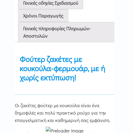
Γενικές οδηγίες Σχεδιασμού
μπορούν
να
Χρόνοι Παραγωγής
επιλεγούν
στη
Γενικές πληροφορίες Πληρωμών-
σελίδα
Αποστολών
του
προϊόντος
Φούτε
ρ ζακέτες
με
κουκούλα-φερμουάρ, με ή
χωρίς εκτύπωση!
Οι ζακέτες φούτερ με κουκούλα είναι ένα
δημοφιλές και πολύ πρακτικό ρούχο για την
επαγγελματική και καθημερινή σας εμφάνιση.