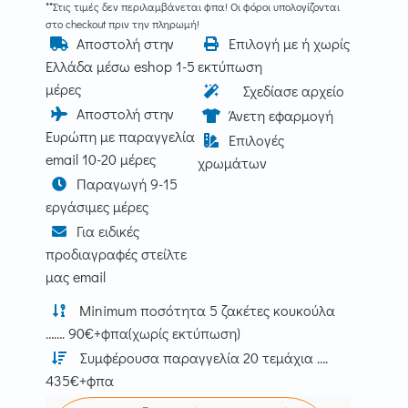
**Στις τιμές δεν περιλαμβάνεται φπα! Οι φόροι υπολογίζονται
στο checkout πριν την πληρωμή!
Αποστολή στην
Επιλογή με ή χωρίς
Ελλάδα μέσω eshop 1-5
εκτύπωση
μέρες
Σχεδίασε αρχείο
Αποστολή στην
Άνετη εφαρμογή
Ευρώπη με παραγγελία
Επιλογές
email 10-20 μέρες
χρωμάτων
Παραγωγή 9-15
εργάσιμες μέρες
Για ειδικές
προδιαγραφές στείλτε
μας email
Minimum ποσότητα 5 ζακέτες κουκούλα
……. 90€+φπα(χωρίς εκτύπωση)
Συμφέρουσα παραγγελία 20 τεμάχια ….
435€+φπα